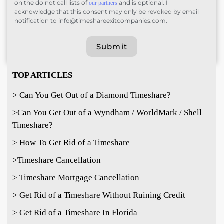
on the do not call lists of
and is optional. I
our partners
acknowledge that this consent may only be revoked by email
notification to info@timeshareexitcompanies.com.
Submit
TOP ARTICLES
> Can You Get Out of a Diamond Timeshare?
>
Can You Get Out of a Wyndham / WorldMark / Shell
Timeshare?
> How To Get Rid of a Timeshare
>Timeshare Cancellation
> Timeshare Mortgage Cancellation
> Get Rid of a Timeshare Without Ruining Credit
> Get Rid of a Timeshare In Florida