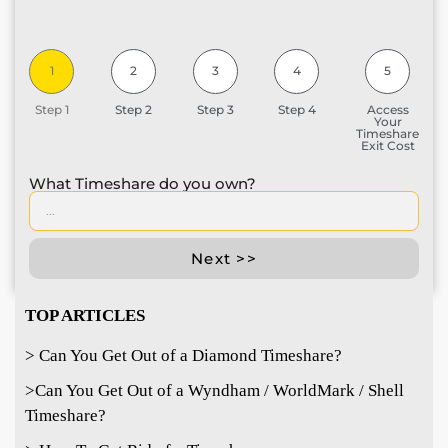
1
2
3
4
5
Step 1
Step 2
Step 3
Step 4
Access
Your
Timeshare
Exit Cost
What Timeshare do you own?
Next >>
TOP ARTICLES
> Can You Get Out of a Diamond Timeshare?
>
Can You Get Out of a Wyndham / WorldMark / Shell
Timeshare?